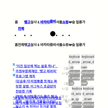
줌바
홈
탱고
살사 &
바차타
셔플
쇼핑
❤️
숲 밀롱가
전체
홈
전체
탱
고
살사 &
바차타
줌바
셔플
쇼핑
❤️
숲 밀롱가
keyboar
keyboard
d_arrow
_arrow_d
N
“지친 일상에 찍는 쉼표 하나”…
_up
own
2월
E
의정부문화재단, ‘탱고 테라피’
keyboar
keyboard
01일
W
프로그램 개최
d_arrow
_arrow_d
[강습후기] 띠엠뽀를 쪼개는 짜
_up
own
2월
릿한 설렘, 이그녹스 초급반의
keyboa
keyboar
01일
찬란한 기록
rd_arro
d_arrow
[쁘락 후기]빗줄기도 뚫은 탱고
2월 01
“내 삶의 박자가 다시 뛰기 시작했습
w_up
_down
7월 20
열정… ‘걷기’로 기본을 다지다
일
니다” | 셔플 이그니션 3기 크루 모집
keyboa
keyboar
일
빗소리 속 피어난 뜨거운 열정,
(8월)