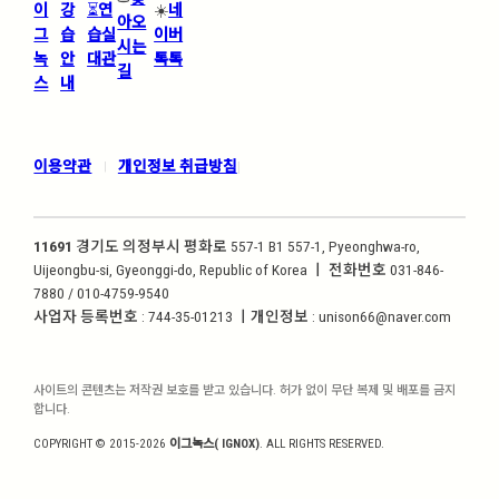
이
강
⏳
연
☀️
네
아오
그
습
습실
이버
시는
녹
안
대관
톡톡
길
스
내
이용약관
개인정보 취급방침
|
|
11691
경기도 의정부시 평화로 557-1 B1 557-1, Pyeonghwa-ro,
Uijeongbu-si, Gyeonggi-do, Republic of Korea ㅣ 전화번호 031-846-
7880 / 010-4759-9540
사업자 등록번호 : 744-35-01213 ㅣ개인정보 : unison66@naver.com
사이트의 콘텐츠는 저작권 보호를 받고 있습니다. 허가 없이 무단 복제 및 배포를 금지
합니다.
COPYRIGHT © 2015-2026
이그녹스( IGNOX)
. ALL RIGHTS RESERVED.