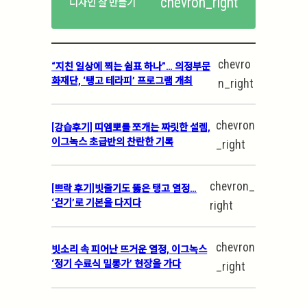
chevron_right
디자인 잘 만들기
chevro
“지친 일상에 찍는 쉼표 하나”… 의정부문
화재단, ‘탱고 테라피’ 프로그램 개최
n_right
chevron
[강습후기] 띠엠뽀를 쪼개는 짜릿한 설렘,
이그녹스 초급반의 찬란한 기록
_right
chevron_
[쁘락 후기]빗줄기도 뚫은 탱고 열정…
‘걷기’로 기본을 다지다
right
chevron
빗소리 속 피어난 뜨거운 열정, 이그녹스
‘정기 수료식 밀롱가’ 현장을 가다
_right