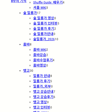
8주의 기적
Shuffle Guide: 배우기
4
셔플 WIKI
3
숲 밀롱가
17
숲 밀롱가 영상
0
숲 밀롱가 인터뷰
5
숲 밀롱가 후기
2
숲 밀롱가안내
0
숲밀롱가_2026
10
줌바
8
줌바 WIKI
2
줌바강습
2
줌바수업후기
4
줌바영상
0
탱고
30
밀롱가 안내
8
밀롱가 후기
5
밀롱가_외부
0
탱고 강습안내
7
탱고 강습후기
6
탱고 영상
0
탱고 인터뷰
0