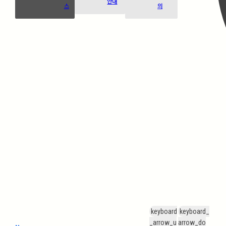
안내
스
의
keyboard
keyboard_
_arrow_u
arrow_do