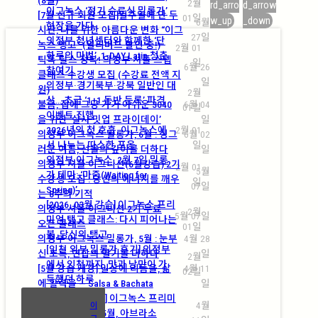
2월
rd_arro
d_arrow
이그녹스 ‘정기 수료식 밀롱가’
[7월 신규 회원 모집]일주일에 단 두
01일
w_up
_down
6월
현장을 가다
시간, 나를 위한 아름다운 변화 “이그
27일
의정부 청년센터와 함께한 ‘단
녹스 탱고” (얼리버드 할인 중!)
2월 01
하루의 마법’, 1-DAY Latin 청춘
틱톡·릴스 정복! 의정부 셔플 스텝
일
6월 26
참여기
클래스 수강생 모집 (수강료 전액 지
일
의정부·경기북부·강북 일반인 대
원)
2월
상… 초급 ‘1+1 동반 등록’ 파격
불금, 집에 그냥 가기 아쉬운 3040
6월 04
01일
이벤트 진행
을 위한 ‘살사 밋업 프라이데이’
일
2026년의 첫 호흡, 이그녹스에
2월 01
의정부 이그녹스 밀롱가, 6월 : 싱그
6월 02
서 나누는 따스한 포옹
일
러운 여름, 선율의 깊이를 더하다
일
의정부 이그녹스, 2월 7일 밀롱
의정부 셔플 이그니션(6월강습) 2기
2월 01
5월
가 테마: ‘마중(Waiting for
수강생 모집 : 당신의 에너지를 깨우
일
07일
Spring)’
는 8주의 기적
[2026. 03월 강습] 이그녹스 프리
의정부 셔플 이그니션 2기 무료
2월
5월 07일
미엄 탱고 클래스: 다시 피어나는
오픈 클래스
01일
봄, 당신의 탱고
의정부 이그녹스 밀롱가, 5월 : 눈부
4월 28
[인천 외부 밀롱가 후기] 의정부
신 초록, 연합의 열기를 더하다
일
2월
에서 인천까지, 맛과 낭만이 가
[5월 강습 개강] 일상에 리듬을, 삶
4월 11
02일
득했던 하루
에 활력을 — Salsa & Bachata
일
[2026. 05월 강습] 이그녹스 프리미
4월
이
엄 탱고 클래스: 5월, 아브라소
그