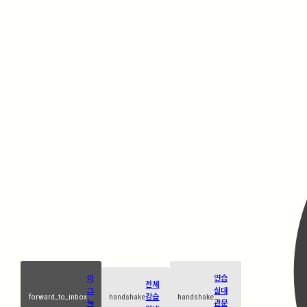
이
연습
전체
그
실대
forward_to_inbox
handshake
강습
handshake
녹
관문