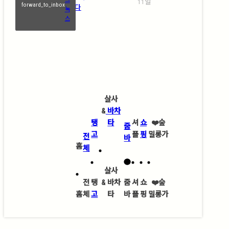
11일
forward_to_inbox
(Abrazo)에 물들다
녹
스
살사
&
바차
탱
타
셔
쇼
❤️
숲
줌
고
플
핑
밀롱가
전
바
홈
체
살사
전
탱
&
바차
줌
셔
쇼
❤️
숲
홈
체
고
타
바
플
핑
밀롱가