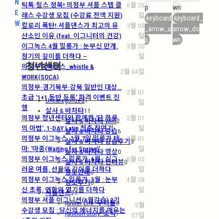
N
틱톡·릴스 정복! 의정부 셔플 스텝 클
6월 26
p
wn
E
래스 수강생 모집 (수강료 전액 지원)
일
keyboard
keyboard_
W
칼로리 폭탄! 셔플댄스가 최고의 유
3월 05
_arrow_u
arrow_do
산소인 이유 (feat. 이그니터의 건강)
일
p
wn
이그녹스 4월 밀롱가 : 눈부신 만개,
3월 30
정기의 깊이를 더하다 –
일
청년센터
의정부줌바댄스_whistle &
2월 04일
WORK(SOCA)
의정부·경기북부·강북 일반인 대상…
2월 01
초급 ‘1+1 동반 등록’ 파격 이벤트 진
Uncategorized
1
일
행
살사 & 바차타
11
의정부 청년센터와 함께한 ‘단 하루
2월 01
살사 & 바차타 WIKI
2
의 마법’, 1-DAY Latin 청춘 참여기
일
살사 & 바차타 강습
6
의정부 이그녹스, 2월 7일 밀롱가 테
2월 01
살사 & 바차타 강습후기
3
마: ‘마중(Waiting for Spring)’
일
살사 & 바차타 영상
0
의정부 이그녹스 밀롱가, 6월 : 싱그
6월 02
살사 & 바차타 인터뷰
0
러운 여름, 선율의 깊이를 더하다
일
정모안내
0
의정부 이그녹스 밀롱가, 5월 : 눈부
4월 28
정모후기
0
신 초록, 연합의 열기를 더하다
일
셔플댄스
21
의정부 셔플 이그니션(6월강습) 2기
Igniter Life: 우리들
5
5월
수강생 모집 : 당신의 에너지를 깨우는
Ignition Story: 소식
7
07일