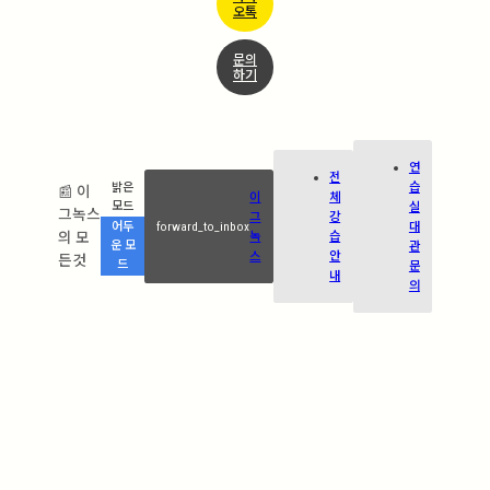
오톡
문의
하기
연
전
습
밝은
📰 이
이
체
실
모드
그녹스
그
강
forward_to_inbox
대
어두
의 모
녹
습
관
운 모
스
안
든것
드
문
내
의