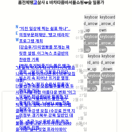
홈
전체
탱
고
살사 &
바차타
줌바
셔플
쇼핑
❤️
숲 밀롱가
keyboar
keyboard
d_arrow
_arrow_d
N
“지친 일상에 찍는 쉼표 하나”…
_up
own
2월
E
의정부문화재단, ‘탱고 테라피’
keyboar
keyboard
01일
W
프로그램 개최
d_arrow
_arrow_d
[강습후기] 띠엠뽀를 쪼개는 짜
_up
own
2월
릿한 설렘, 이그녹스 초급반의
keyboa
keyboar
01일
찬란한 기록
rd_arro
d_arrow
[쁘락 후기]빗줄기도 뚫은 탱고
2월 01
“내 삶의 박자가 다시 뛰기 시작했습
w_up
_down
7월 20
열정… ‘걷기’로 기본을 다지다
일
니다” | 셔플 이그니션 3기 크루 모집
keyboa
keyboar
일
빗소리 속 피어난 뜨거운 열정,
(8월)
2월
rd_arro
d_arrow
이그녹스 ‘정기 수료식 밀롱가’
[7월 신규 회원 모집]일주일에 단 두
01일
w_up
_down
6월
현장을 가다
시간, 나를 위한 아름다운 변화 “이그
27일
의정부 청년센터와 함께한 ‘단
녹스 탱고” (얼리버드 할인 중!)
2월 01
하루의 마법’, 1-DAY Latin 청춘
틱톡·릴스 정복! 의정부 셔플 스텝
일
6월 26
참여기
클래스 수강생 모집 (수강료 전액 지
일
의정부·경기북부·강북 일반인 대
원)
2월
상… 초급 ‘1+1 동반 등록’ 파격
불금, 집에 그냥 가기 아쉬운 3040
6월 04
01일
이벤트 진행
을 위한 ‘살사 밋업 프라이데이’
일