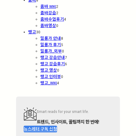
줌바 WIKI
2
줌바강습
2
줌바수업후기
4
줌바영상
0
탱고
30
밀롱가 안내
8
밀롱가 후기
5
밀롱가_외부
0
탱고 강습안내
7
탱고 강습후기
6
탱고 영상
0
탱고 인터뷰
0
탱고_WIKI
4
Smart reads for your smart life.
트렌드, 인사이트, 꿀팁까지 한 번에!
뉴스레터 구독 신청