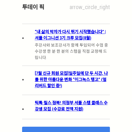
투데이 픽
arrow_circle_right
“내 삶의 박자가 다시 뛰기 시작했습니다” |
.
셔플 이그니션 3기 크루 모집(8월)
주강사와 보조강사가 함께 투입되어 수업 중
수강생 한 분 한 분의 스텝을 직접 교정해 드
립니다.
[7월 신규 회원 모집]일주일에 단 두 시간, 나
.
를 위한 아름다운 변화 “이그녹스 탱고” (얼
리버드 할인 중!)
틱톡·릴스 정복! 의정부 셔플 스텝 클래스 수
.
강생 모집 (수강료 전액 지원)