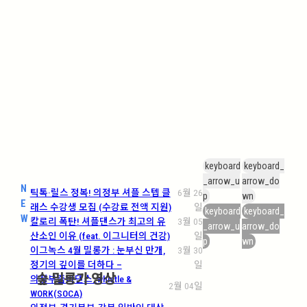
keyboard
keyboard_
_arrow_u
arrow_do
N
틱톡·릴스 정복! 의정부 셔플 스텝 클
6월 26
p
wn
E
래스 수강생 모집 (수강료 전액 지원)
일
keyboard
keyboard_
W
칼로리 폭탄! 셔플댄스가 최고의 유
3월 05
_arrow_u
arrow_do
산소인 이유 (feat. 이그니터의 건강)
일
p
wn
이그녹스 4월 밀롱가 : 눈부신 만개,
3월 30
정기의 깊이를 더하다 –
일
숲 밀롱가 영상
의정부줌바댄스_whistle &
2월 04일
WORK(SOCA)