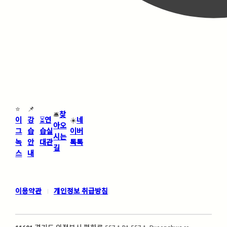
⭐
📌
🛎️
찾
이
강
⏳
연
☀️
네
아오
그
습
습실
이버
시는
녹
안
대관
톡톡
길
스
내
이용약관
개인정보 취급방침
|
|