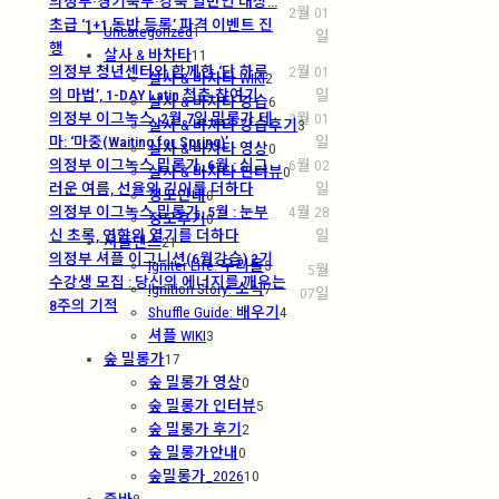
의정부·경기북부·강북 일반인 대상…
2월 01
초급 ‘1+1 동반 등록’ 파격 이벤트 진
Uncategorized
1
일
행
살사 & 바차타
11
의정부 청년센터와 함께한 ‘단 하루
2월 01
살사 & 바차타 WIKI
2
의 마법’, 1-DAY Latin 청춘 참여기
일
살사 & 바차타 강습
6
의정부 이그녹스, 2월 7일 밀롱가 테
2월 01
살사 & 바차타 강습후기
3
마: ‘마중(Waiting for Spring)’
일
살사 & 바차타 영상
0
의정부 이그녹스 밀롱가, 6월 : 싱그
6월 02
살사 & 바차타 인터뷰
0
러운 여름, 선율의 깊이를 더하다
일
정모안내
0
의정부 이그녹스 밀롱가, 5월 : 눈부
4월 28
정모후기
0
신 초록, 연합의 열기를 더하다
일
셔플댄스
21
의정부 셔플 이그니션(6월강습) 2기
Igniter Life: 우리들
5
5월
수강생 모집 : 당신의 에너지를 깨우는
Ignition Story: 소식
7
07일
8주의 기적
Shuffle Guide: 배우기
4
셔플 WIKI
3
숲 밀롱가
17
숲 밀롱가 영상
0
숲 밀롱가 인터뷰
5
숲 밀롱가 후기
2
숲 밀롱가안내
0
숲밀롱가_2026
10
줌바
8