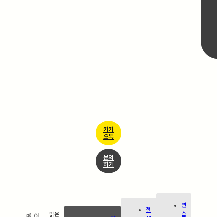
카카
오톡
문의
하기
연
전
습
밝은
📰 이