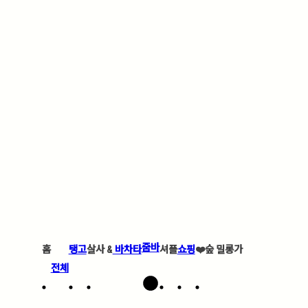
줌바
홈
탱고
살사 &
바차타
셔플
쇼핑
❤️
숲 밀롱가
전체