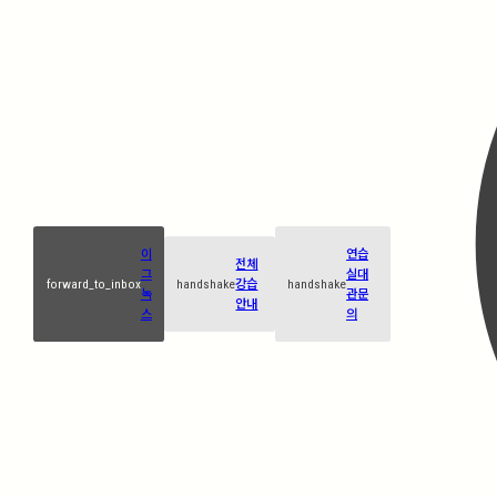
이
연습
전체
그
실대
forward_to_inbox
handshake
강습
handshake
녹
관문
안내
스
의