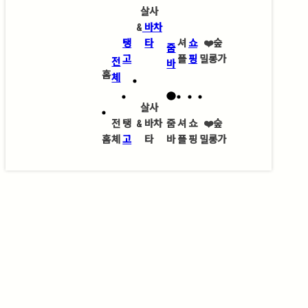
살사
&
바차
탱
타
셔
쇼
❤️
숲
줌
고
플
핑
밀롱가
전
바
홈
체
살사
전
탱
&
바차
줌
셔
쇼
❤️
숲
홈
체
고
타
바
플
핑
밀롱가