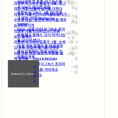
2026년의 첫 호흡, 이그녹스에
2월 01
의정부 이그녹스 밀롱가, 6월 : 싱그
6월 02
서 나누는 따스한 포옹
일
러운 여름, 선율의 깊이를 더하다
일
의정부 이그녹스, 2월 7일 밀롱
의정부 셔플 이그니션(6월강습) 2기
2월 01
5월
가 테마: ‘마중(Waiting for
수강생 모집 : 당신의 에너지를 깨우
일
07일
Spring)’
는 8주의 기적
[2026. 03월 강습] 이그녹스 프리
의정부 셔플 이그니션 2기 무료
2월
5월 07일
미엄 탱고 클래스: 다시 피어나는
오픈 클래스
01일
봄, 당신의 탱고
의정부 이그녹스 밀롱가, 5월 : 눈부
4월 28
[인천 외부 밀롱가 후기] 의정부
신 초록, 연합의 열기를 더하다
일
2월
에서 인천까지, 맛과 낭만이 가
[5월 강습 개강] 일상에 리듬을, 삶
4월 11
02일
득했던 하루
에 활력을 — Salsa & Bachata
일
[2026. 05월 강습] 이그녹스 프리미
4월
이
엄 탱고 클래스: 5월, 아브라소
그
11일
forward_to_inbox
(Abrazo)에 물들다
녹
스