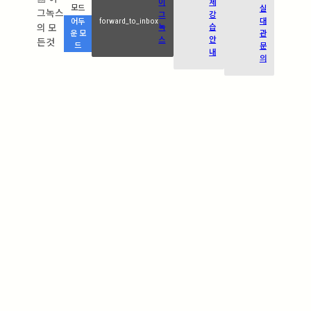
이
체
실
모드
그녹스
그
강
forward_to_inbox
대
어두
의 모
녹
습
관
운 모
스
안
든것
드
문
내
의