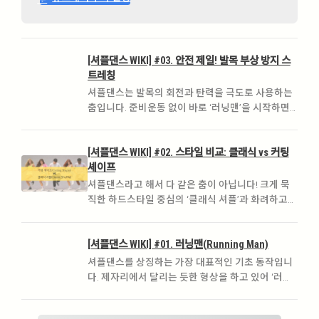
[셔플댄스 WIKI] #03. 안전 제일! 발목 부상 방지 스
트레칭
셔플댄스는 발목의 회전과 탄력을 극도로 사용하는
춤입니다. 준비운동 없이 바로 ‘러닝맨’을 시작하면
발목 인대나 아킬레스건에 무리가 갈 수 있습니다.
춤추기 전 5분, 여러분의 발목을 지켜줄 필수 루틴을
[셔플댄스 WIKI] #02. 스타일 비교: 클래식 vs 커팅
소개합니다
셰이프
셔플댄스라고 해서 다 같은 춤이 아닙니다! 크게 묵
직한 하드스타일 중심의 ‘클래식 셔플’과 화려하고
가벼운 발놀림의 ‘커팅 셰이프’로 나뉩니다. 내 취향
에 맞는 스타일은 무엇인지 확인해 보세요.
[셔플댄스 WIKI] #01. 러닝맨(Running Man)
셔플댄스를 상징하는 가장 대표적인 기초 동작입니
다. 제자리에서 달리는 듯한 형상을 하고 있어 ‘러닝
맨’이라 불리며, 두 발의 체중 이동을 이용해 바닥을
미끄러지듯 움직이는 것이 핵심입니다.