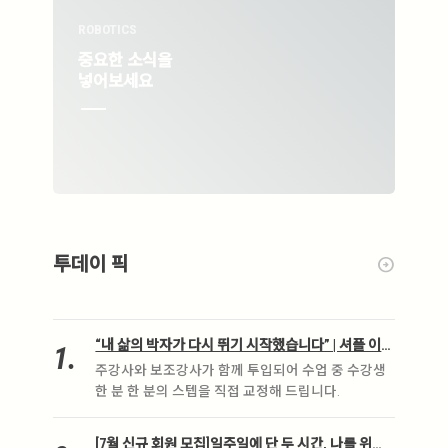
ROBOTICS
ROB
중요한 소식을
중요
넣어보세요
넣
투데이 픽
arrow_circle_right
“내 삶의 박자가 다시 뛰기 시작했습니다” | 셔플 이그
.
니션 3기 크루 모집(8월)
주강사와 보조강사가 함께 투입되어 수업 중 수강생
한 분 한 분의 스텝을 직접 교정해 드립니다.
[7월 신규 회원 모집]일주일에 단 두 시간, 나를 위한