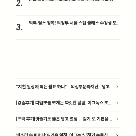
.
아름다운 변화 “이그녹스 탱고” (얼리버드 할인 중!)
틱톡·릴스 정복! 의정부 셔플 스텝 클래스 수강생 모
.
집 (수강료 전액 지원)
chevron_right
“지친 일상에 찍는 쉼표 하나”… 의정부문화재단, ‘탱고 테
라피’ 프로그램 개최
chevron_right
[강습후기] 띠엠뽀를 쪼개는 짜릿한 설렘, 이그녹스 초급
반의 찬란한 기록
chevron_right
[쁘락 후기]빗줄기도 뚫은 탱고 열정… ‘걷기’로 기본을 다
지다
chevron_right
빗소리 속 피어난 뜨거운 열정, 이그녹스 ‘정기 수료식 밀