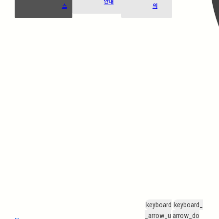
안내
스
의
keyboard
keyboard_
_arrow_u
arrow_do