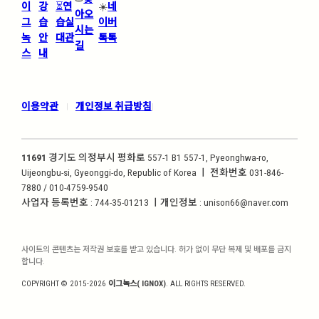
이
강
⏳
연
☀️
네
아오
그
습
습실
이버
시는
녹
안
대관
톡톡
길
스
내
이용약관
개인정보 취급방침
|
|
11691
경기도 의정부시 평화로 557-1 B1 557-1, Pyeonghwa-ro,
Uijeongbu-si, Gyeonggi-do, Republic of Korea ㅣ 전화번호 031-846-
7880 / 010-4759-9540
사업자 등록번호 : 744-35-01213 ㅣ개인정보 : unison66@naver.com
사이트의 콘텐츠는 저작권 보호를 받고 있습니다. 허가 없이 무단 복제 및 배포를 금지
합니다.
COPYRIGHT © 2015-2026
이그녹스( IGNOX)
. ALL RIGHTS RESERVED.