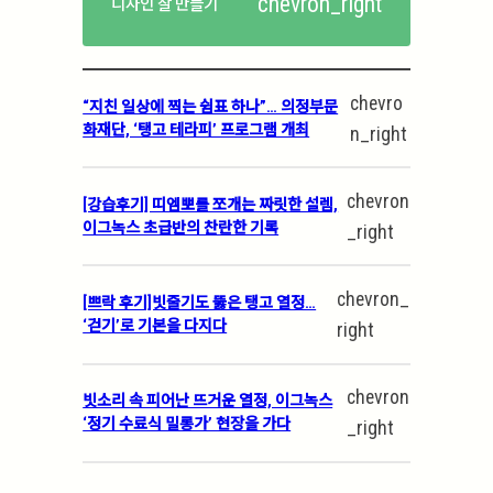
chevron_right
디자인 잘 만들기
chevro
“지친 일상에 찍는 쉼표 하나”… 의정부문
화재단, ‘탱고 테라피’ 프로그램 개최
n_right
chevron
[강습후기] 띠엠뽀를 쪼개는 짜릿한 설렘,
이그녹스 초급반의 찬란한 기록
_right
chevron_
[쁘락 후기]빗줄기도 뚫은 탱고 열정…
‘걷기’로 기본을 다지다
right
chevron
빗소리 속 피어난 뜨거운 열정, 이그녹스
‘정기 수료식 밀롱가’ 현장을 가다
_right