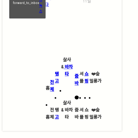
11일
forward_to_inbox
(Abrazo)에 물들다
녹
스
살사
&
바차
탱
타
셔
쇼
❤️
숲
줌
고
플
핑
밀롱가
전
바
홈
체
살사
전
탱
&
바차
줌
셔
쇼
❤️
숲
홈
체
고
타
바
플
핑
밀롱가