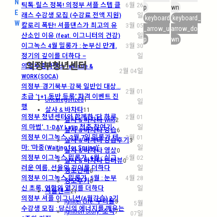
N
틱톡·릴스 정복! 의정부 셔플 스텝 클
6월 26
p
wn
E
래스 수강생 모집 (수강료 전액 지원)
일
keyboard
keyboard_
W
칼로리 폭탄! 셔플댄스가 최고의 유
3월 05
_arrow_u
arrow_do
산소인 이유 (feat. 이그니터의 건강)
일
p
wn
이그녹스 4월 밀롱가 : 눈부신 만개,
3월 30
정기의 깊이를 더하다 –
일
의정부청년센터
의정부줌바댄스_whistle &
2월 04일
WORK(SOCA)
의정부·경기북부·강북 일반인 대상…
2월 01
초급 ‘1+1 동반 등록’ 파격 이벤트 진
Uncategorized
1
일
행
살사 & 바차타
11
의정부 청년센터와 함께한 ‘단 하루
2월 01
살사 & 바차타 WIKI
2
의 마법’, 1-DAY Latin 청춘 참여기
일
살사 & 바차타 강습
6
의정부 이그녹스, 2월 7일 밀롱가 테
2월 01
살사 & 바차타 강습후기
3
마: ‘마중(Waiting for Spring)’
일
살사 & 바차타 영상
0
의정부 이그녹스 밀롱가, 6월 : 싱그
6월 02
살사 & 바차타 인터뷰
0
러운 여름, 선율의 깊이를 더하다
일
정모안내
0
의정부 이그녹스 밀롱가, 5월 : 눈부
4월 28
정모후기
0
신 초록, 연합의 열기를 더하다
일
셔플댄스
21
의정부 셔플 이그니션(6월강습) 2기
Igniter Life: 우리들
5
5월
수강생 모집 : 당신의 에너지를 깨우는
Ignition Story: 소식
7
07일