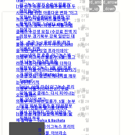
2월
rd_arro
d_arrow
이그녹스 ‘정기 수료식 밀롱가’
[7월 신규 회원 모집]일주일에 단 두
01일
w_up
_down
6월
현장을 가다
시간, 나를 위한 아름다운 변화 “이그
27일
의정부 청년센터와 함께한 ‘단
녹스 탱고” (얼리버드 할인 중!)
2월 01
하루의 마법’, 1-DAY Latin 청춘
틱톡·릴스 정복! 의정부 셔플 스텝
일
6월 26
참여기
클래스 수강생 모집 (수강료 전액 지
일
의정부·경기북부·강북 일반인 대
원)
2월
상… 초급 ‘1+1 동반 등록’ 파격
불금, 집에 그냥 가기 아쉬운 3040
6월 04
01일
이벤트 진행
을 위한 ‘살사 밋업 프라이데이’
일
2026년의 첫 호흡, 이그녹스에
2월 01
의정부 이그녹스 밀롱가, 6월 : 싱그
6월 02
서 나누는 따스한 포옹
일
러운 여름, 선율의 깊이를 더하다
일
의정부 이그녹스, 2월 7일 밀롱
의정부 셔플 이그니션(6월강습) 2기
2월 01
5월
가 테마: ‘마중(Waiting for
수강생 모집 : 당신의 에너지를 깨우
일
07일
Spring)’
는 8주의 기적
[2026. 03월 강습] 이그녹스 프리
의정부 셔플 이그니션 2기 무료
2월
5월 07일
미엄 탱고 클래스: 다시 피어나는
오픈 클래스
01일
봄, 당신의 탱고
의정부 이그녹스 밀롱가, 5월 : 눈부
4월 28
[인천 외부 밀롱가 후기] 의정부
신 초록, 연합의 열기를 더하다
일
2월
에서 인천까지, 맛과 낭만이 가
[5월 강습 개강] 일상에 리듬을, 삶
4월 11
02일
득했던 하루
에 활력을 — Salsa & Bachata
일
[2026. 05월 강습] 이그녹스 프리미
4월
이
엄 탱고 클래스: 5월, 아브라소
그