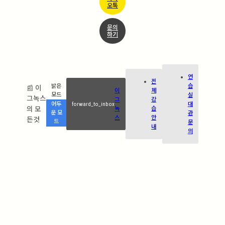
오톡
문의
하기
연
전
습
밝은
📰 이
이
체
실
모드
그녹스
그
강
forward_to_inbox
대
어두
의 모
녹
습
관
운 모
스
안
든것
드
문
내
의