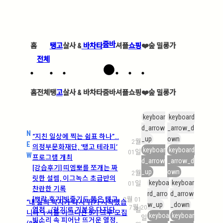
줌바
홈
탱고
살사 &
바차타
셔플
쇼핑
❤️
숲 밀롱가
전체
홈
전체
탱
고
살사 &
바차타
줌바
셔플
쇼핑
❤️
숲 밀롱가
keyboar
keyboard
d_arrow
_arrow_d
N
“지친 일상에 찍는 쉼표 하나”…
_up
own
2월
E
의정부문화재단, ‘탱고 테라피’
keyboar
keyboard
01일
W
프로그램 개최
d_arrow
_arrow_d
[강습후기] 띠엠뽀를 쪼개는 짜
_up
own
2월
릿한 설렘, 이그녹스 초급반의
keyboa
keyboar
01일
찬란한 기록
rd_arro
d_arrow
[쁘락 후기]빗줄기도 뚫은 탱고
2월 01
“내 삶의 박자가 다시 뛰기 시작했습
w_up
_down
7월 20
열정… ‘걷기’로 기본을 다지다
일
니다” | 셔플 이그니션 3기 크루 모집
keyboa
keyboar
일
빗소리 속 피어난 뜨거운 열정,
(8월)