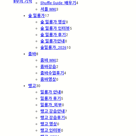
8주의 기적
Shuffle Guide: 배우기
4
셔플 WIKI
3
숲 밀롱가
17
숲 밀롱가 영상
0
숲 밀롱가 인터뷰
5
숲 밀롱가 후기
2
숲 밀롱가안내
0
숲밀롱가_2026
10
줌바
8
줌바 WIKI
2
줌바강습
2
줌바수업후기
4
줌바영상
0
탱고
30
밀롱가 안내
8
밀롱가 후기
5
밀롱가_외부
0
탱고 강습안내
7
탱고 강습후기
6
탱고 영상
0
탱고 인터뷰
0