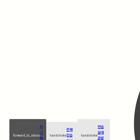
이
연습
전체
그
실대
forward_to_inbox
handshake
강습
handshake
녹
관문