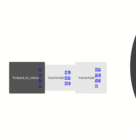
이
연습
전체
그
실대
forward_to_inbox
handshake
강습
handshake
녹
관문
안내
스
의