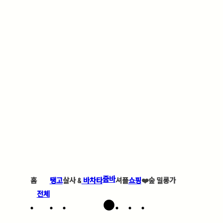
줌바
홈
탱고
살사 &
바차타
셔플
쇼핑
❤️
숲 밀롱가
전체