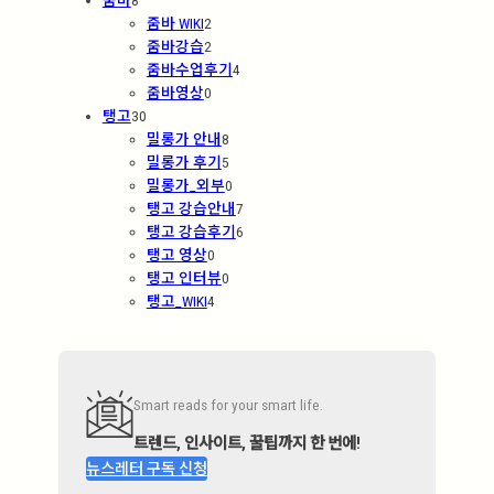
줌바 WIKI
2
줌바강습
2
줌바수업후기
4
줌바영상
0
탱고
30
밀롱가 안내
8
밀롱가 후기
5
밀롱가_외부
0
탱고 강습안내
7
탱고 강습후기
6
탱고 영상
0
탱고 인터뷰
0
탱고_WIKI
4
Smart reads for your smart life.
트렌드, 인사이트, 꿀팁까지 한 번에!
뉴스레터 구독 신청