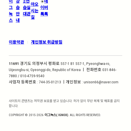
이
강
⏳
연
☀️
네
아오
그
습
습실
이버
시는
녹
안
대관
톡톡
길
스
내
이용약관
개인정보 취급방침
|
|
11691
경기도 의정부시 평화로 557-1 B1 557-1, Pyeonghwa-ro,
Uijeongbu-si, Gyeonggi-do, Republic of Korea ㅣ 전화번호 031-846-
7880 / 010-4759-9540
사업자 등록번호 : 744-35-01213 ㅣ개인정보 : unison66@naver.com
사이트의 콘텐츠는 저작권 보호를 받고 있습니다. 허가 없이 무단 복제 및 배포를 금지
합니다.
COPYRIGHT © 2015-2026
이그녹스( IGNOX)
. ALL RIGHTS RESERVED.