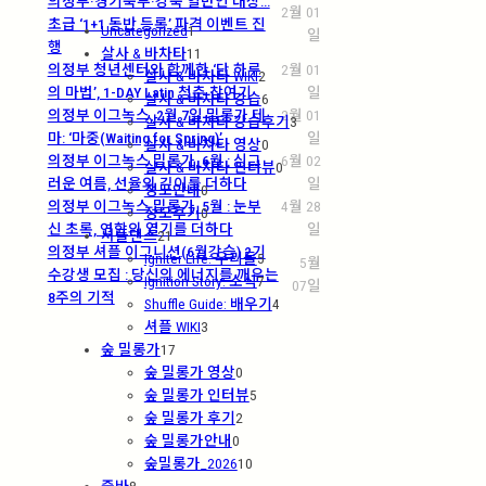
의정부·경기북부·강북 일반인 대상…
2월 01
초급 ‘1+1 동반 등록’ 파격 이벤트 진
Uncategorized
1
일
행
살사 & 바차타
11
의정부 청년센터와 함께한 ‘단 하루
2월 01
살사 & 바차타 WIKI
2
의 마법’, 1-DAY Latin 청춘 참여기
일
살사 & 바차타 강습
6
의정부 이그녹스, 2월 7일 밀롱가 테
2월 01
살사 & 바차타 강습후기
3
마: ‘마중(Waiting for Spring)’
일
살사 & 바차타 영상
0
의정부 이그녹스 밀롱가, 6월 : 싱그
6월 02
살사 & 바차타 인터뷰
0
러운 여름, 선율의 깊이를 더하다
일
정모안내
0
의정부 이그녹스 밀롱가, 5월 : 눈부
4월 28
정모후기
0
신 초록, 연합의 열기를 더하다
일
셔플댄스
21
의정부 셔플 이그니션(6월강습) 2기
Igniter Life: 우리들
5
5월
수강생 모집 : 당신의 에너지를 깨우는
Ignition Story: 소식
7
07일
8주의 기적
Shuffle Guide: 배우기
4
셔플 WIKI
3
숲 밀롱가
17
숲 밀롱가 영상
0
숲 밀롱가 인터뷰
5
숲 밀롱가 후기
2
숲 밀롱가안내
0
숲밀롱가_2026
10
줌바
8