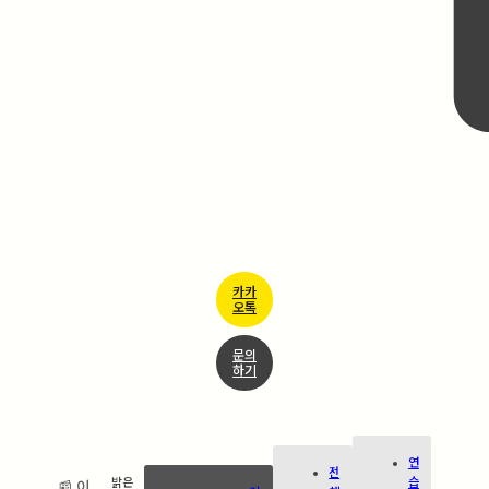
카카
오톡
문의
하기
연
전
습
밝은
📰 이