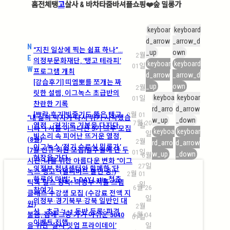
홈
전체
탱
고
살사 &
바차타
줌바
셔플
쇼핑
❤️
숲 밀롱가
keyboar
keyboard
d_arrow
_arrow_d
N
“지친 일상에 찍는 쉼표 하나”…
_up
own
2월
E
의정부문화재단, ‘탱고 테라피’
keyboar
keyboard
01일
W
프로그램 개최
d_arrow
_arrow_d
[강습후기] 띠엠뽀를 쪼개는 짜
_up
own
2월
릿한 설렘, 이그녹스 초급반의
keyboa
keyboar
01일
찬란한 기록
rd_arro
d_arrow
[쁘락 후기]빗줄기도 뚫은 탱고
2월 01
“내 삶의 박자가 다시 뛰기 시작했습
w_up
_down
7월 20
열정… ‘걷기’로 기본을 다지다
일
니다” | 셔플 이그니션 3기 크루 모집
keyboa
keyboar
일
빗소리 속 피어난 뜨거운 열정,
(8월)
2월
rd_arro
d_arrow
이그녹스 ‘정기 수료식 밀롱가’
[7월 신규 회원 모집]일주일에 단 두
01일
w_up
_down
6월
현장을 가다
시간, 나를 위한 아름다운 변화 “이그
27일
의정부 청년센터와 함께한 ‘단
녹스 탱고” (얼리버드 할인 중!)
2월 01
하루의 마법’, 1-DAY Latin 청춘
틱톡·릴스 정복! 의정부 셔플 스텝
일
6월 26
참여기
클래스 수강생 모집 (수강료 전액 지
일
의정부·경기북부·강북 일반인 대
원)
2월
상… 초급 ‘1+1 동반 등록’ 파격
불금, 집에 그냥 가기 아쉬운 3040
6월 04
01일
이벤트 진행
을 위한 ‘살사 밋업 프라이데이’
일