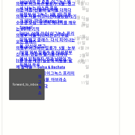
2026년의 첫 호흡, 이그녹스에
2월 01
의정부 이그녹스 밀롱가, 6월 : 싱그
6월 02
서 나누는 따스한 포옹
일
러운 여름, 선율의 깊이를 더하다
일
의정부 이그녹스, 2월 7일 밀롱
의정부 셔플 이그니션(6월강습) 2기
2월 01
5월
가 테마: ‘마중(Waiting for
수강생 모집 : 당신의 에너지를 깨우
일
07일
Spring)’
는 8주의 기적
[2026. 03월 강습] 이그녹스 프리
의정부 셔플 이그니션 2기 무료
2월
5월 07일
미엄 탱고 클래스: 다시 피어나는
오픈 클래스
01일
봄, 당신의 탱고
의정부 이그녹스 밀롱가, 5월 : 눈부
4월 28
[인천 외부 밀롱가 후기] 의정부
신 초록, 연합의 열기를 더하다
일
2월
에서 인천까지, 맛과 낭만이 가
[5월 강습 개강] 일상에 리듬을, 삶
4월 11
02일
득했던 하루
에 활력을 — Salsa & Bachata
일
[2026. 05월 강습] 이그녹스 프리미
4월
이
엄 탱고 클래스: 5월, 아브라소
그
11일
forward_to_inbox
(Abrazo)에 물들다
녹
스