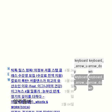
keyboard
keyboard_
_arrow_u
arrow_do
N
틱톡·릴스 정복! 의정부 셔플 스텝 클
6월 26
p
wn
E
래스 수강생 모집 (수강료 전액 지원)
일
keyboard
keyboard_
W
칼로리 폭탄! 셔플댄스가 최고의 유
3월 05
_arrow_u
arrow_do
산소인 이유 (feat. 이그니터의 건강)
일
p
wn
이그녹스 4월 밀롱가 : 눈부신 만개,
3월 30
정기의 깊이를 더하다 –
일
양주줌바
의정부줌바댄스_whistle &
2월 04일
WORK(SOCA)