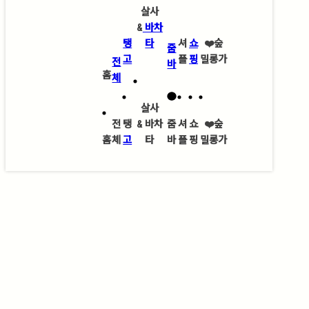
살사
&
바차
탱
타
셔
쇼
❤️
숲
줌
고
플
핑
밀롱가
전
바
홈
체
살사
전
탱
&
바차
줌
셔
쇼
❤️
숲
홈
체
고
타
바
플
핑
밀롱가