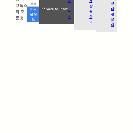
이
체
실
모드
그녹스
그
강
forward_to_inbox
대
어두
의 모
녹
습
관
운 모
스
안
든것
드
문
내
의