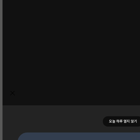
오늘 하루 열지 않기