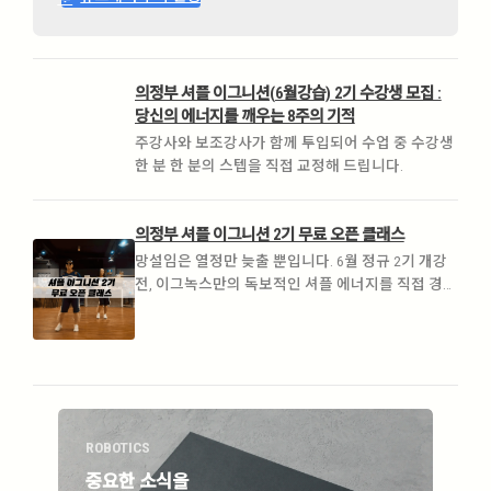
의정부 셔플 이그니션(6월강습) 2기 수강생 모집 :
당신의 에너지를 깨우는 8주의 기적
주강사와 보조강사가 함께 투입되어 수업 중 수강생
한 분 한 분의 스텝을 직접 교정해 드립니다.
의정부 셔플 이그니션 2기 무료 오픈 클래스
망설임은 열정만 늦출 뿐입니다. 6월 정규 2기 개강
전, 이그녹스만의 독보적인 셔플 에너지를 직접 경험
해 보세요
ROBOTICS
ROB
중요한 소식을
중요