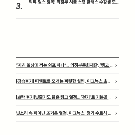
틱톡·릴스 정복! 의정부 셔플 스텝 클래스 수강생 모
.
집 (수강료 전액 지원)
chevron_right
“지친 일상에 찍는 쉼표 하나”… 의정부문화재단, ‘탱고 테
라피’ 프로그램 개최
chevron_right
[강습후기] 띠엠뽀를 쪼개는 짜릿한 설렘, 이그녹스 초급
반의 찬란한 기록
chevron_right
[쁘락 후기]빗줄기도 뚫은 탱고 열정… ‘걷기’로 기본을 다
지다
chevron_right
빗소리 속 피어난 뜨거운 열정, 이그녹스 ‘정기 수료식 밀
롱가’ 현장을 가다