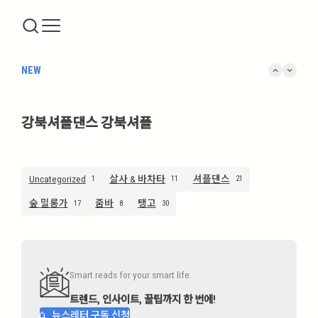
keyboard_arrow_up
keyboard_arrow_down
NEW
강북셔플댄스 강북셔플
Uncategorized
살사 & 바차타
셔플댄스
1
11
21
숲 밀롱가
줌바
탱고
17
8
30
Smart reads for your smart life.
트렌드, 인사이트, 꿀팁까지 한 번에!
뉴스레터 구독 신청