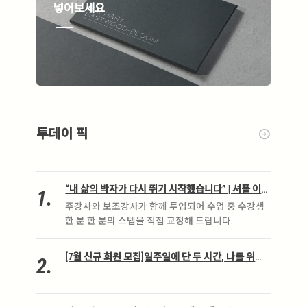
넣어보세요
넣
투데이 픽
arrow_circle_right
“내 삶의 박자가 다시 뛰기 시작했습니다” | 셔플 이그
.
니션 3기 크루 모집(8월)
주강사와 보조강사가 함께 투입되어 수업 중 수강생
한 분 한 분의 스텝을 직접 교정해 드립니다.
[7월 신규 회원 모집]일주일에 단 두 시간, 나를 위한
.
아름다운 변화 “이그녹스 탱고” (얼리버드 할인 중!)