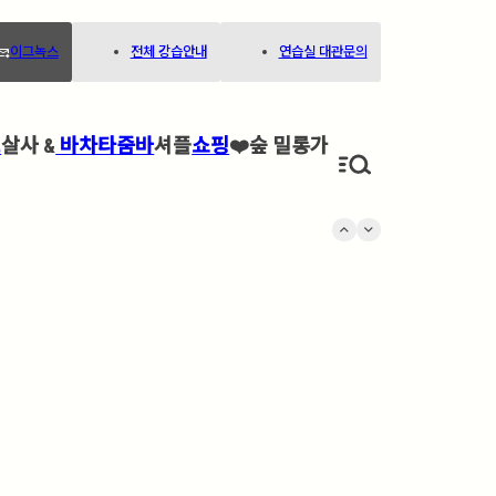
ard_to_inbox
이그녹스
전체 강습안내
연습실 대관문의
고
살사 &
바차타
줌바
셔플
쇼핑
❤️
숲 밀롱가
keyboard_arrow_up
keyboard_arrow_down