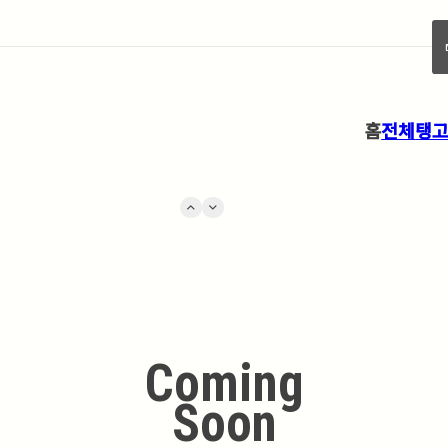
forw
홈
전체
탱
keyboard_arrow_up
keyboard_arrow_down
Coming
Soon