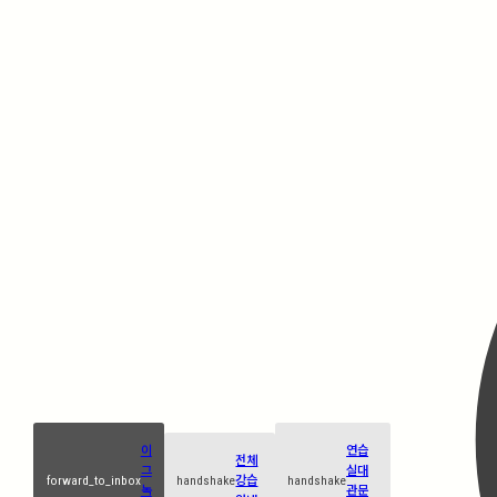
이
연습
전체
그
실대
forward_to_inbox
handshake
강습
handshake
녹
관문