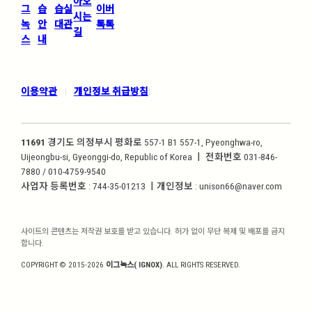
아오
그
습
습실
이버
시는
녹
안
대관
톡톡
길
스
내
이용약관
개인정보 취급방침
|
|
11691
경기도 의정부시 평화로 557-1 B1 557-1, Pyeonghwa-ro,
Uijeongbu-si, Gyeonggi-do, Republic of Korea ㅣ 전화번호 031-846-
7880 / 010-4759-9540
사업자 등록번호 : 744-35-01213 ㅣ개인정보 : unison66@naver.com
사이트의 콘텐츠는 저작권 보호를 받고 있습니다. 허가 없이 무단 복제 및 배포를 금지
합니다.
COPYRIGHT © 2015-2026
이그녹스( IGNOX)
. ALL RIGHTS RESERVED.