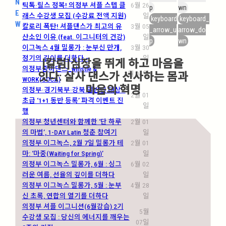
N
틱톡·릴스 정복! 의정부 셔플 스텝 클
6월 26
p
wn
E
래스 수강생 모집 (수강료 전액 지원)
일
keyboard
keyboard_
W
칼로리 폭탄! 셔플댄스가 최고의 유
3월 05
_arrow_u
arrow_do
산소인 이유 (feat. 이그니터의 건강)
일
p
wn
이그녹스 4월 밀롱가 : 눈부신 만개,
3월 30
정기의 깊이를 더하다 –
일
[칼럼]심장을 뛰게 하고 마음을
의정부줌바댄스_whistle &
2월 04일
잇다: 살사 댄스가 선사하는 몸과
WORK(SOCA)
마음의 혁명
의정부·경기북부·강북 일반인 대상…
2월 01
초급 ‘1+1 동반 등록’ 파격 이벤트 진
일
행
의정부 청년센터와 함께한 ‘단 하루
2월 01
의 마법’, 1-DAY Latin 청춘 참여기
일
의정부 이그녹스, 2월 7일 밀롱가 테
2월 01
마: ‘마중(Waiting for Spring)’
일
의정부 이그녹스 밀롱가, 6월 : 싱그
6월 02
러운 여름, 선율의 깊이를 더하다
일
의정부 이그녹스 밀롱가, 5월 : 눈부
4월 28
신 초록, 연합의 열기를 더하다
일
의정부 셔플 이그니션(6월강습) 2기
5월
수강생 모집 : 당신의 에너지를 깨우는
07일