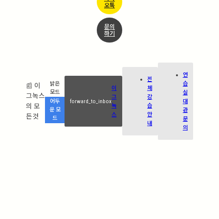
오톡
문의
하기
연
전
습
밝은
📰 이
이
체
실
모드
그녹스
그
강
forward_to_inbox
대
어두
의 모
녹
습
관
운 모
스
안
든것
드
문
내
의