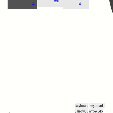
안내
스
의
keyboard
keyboard_
_arrow_u
arrow_do