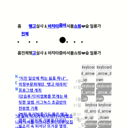
줌바
홈
탱고
살사 &
바차타
셔플
쇼핑
❤️
숲 밀롱가
전체
홈
전체
탱
고
살사 &
바차타
줌바
셔플
쇼핑
❤️
숲 밀롱가
keyboar
keyboard
d_arrow
_arrow_d
N
“지친 일상에 찍는 쉼표 하나”…
_up
own
2월
E
의정부문화재단, ‘탱고 테라피’
keyboar
keyboard
01일
W
프로그램 개최
d_arrow
_arrow_d
[강습후기] 띠엠뽀를 쪼개는 짜
_up
own
2월
릿한 설렘, 이그녹스 초급반의
keyboa
keyboar
01일
찬란한 기록
rd_arro
d_arrow
[쁘락 후기]빗줄기도 뚫은 탱고
2월 01
“내 삶의 박자가 다시 뛰기 시작했습
w_up
_down
7월 20
열정… ‘걷기’로 기본을 다지다
일
니다” | 셔플 이그니션 3기 크루 모집
keyboa
keyboar
일
빗소리 속 피어난 뜨거운 열정,
(8월)