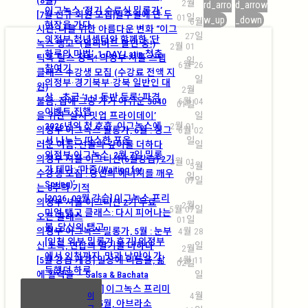
2월
rd_arro
d_arrow
이그녹스 ‘정기 수료식 밀롱가’
[7월 신규 회원 모집]일주일에 단 두
01일
w_up
_down
6월
현장을 가다
시간, 나를 위한 아름다운 변화 “이그
27일
의정부 청년센터와 함께한 ‘단
녹스 탱고” (얼리버드 할인 중!)
2월 01
하루의 마법’, 1-DAY Latin 청춘
틱톡·릴스 정복! 의정부 셔플 스텝
일
6월 26
참여기
클래스 수강생 모집 (수강료 전액 지
일
의정부·경기북부·강북 일반인 대
원)
2월
상… 초급 ‘1+1 동반 등록’ 파격
불금, 집에 그냥 가기 아쉬운 3040
6월 04
01일
이벤트 진행
을 위한 ‘살사 밋업 프라이데이’
일
2026년의 첫 호흡, 이그녹스에
2월 01
의정부 이그녹스 밀롱가, 6월 : 싱그
6월 02
서 나누는 따스한 포옹
일
러운 여름, 선율의 깊이를 더하다
일
의정부 이그녹스, 2월 7일 밀롱
의정부 셔플 이그니션(6월강습) 2기
2월 01
5월
가 테마: ‘마중(Waiting for
수강생 모집 : 당신의 에너지를 깨우
일
07일
Spring)’
는 8주의 기적
[2026. 03월 강습] 이그녹스 프리
의정부 셔플 이그니션 2기 무료
2월
5월 07일
미엄 탱고 클래스: 다시 피어나는
오픈 클래스
01일
봄, 당신의 탱고
의정부 이그녹스 밀롱가, 5월 : 눈부
4월 28
[인천 외부 밀롱가 후기] 의정부
신 초록, 연합의 열기를 더하다
일
2월
에서 인천까지, 맛과 낭만이 가
[5월 강습 개강] 일상에 리듬을, 삶
4월 11
02일
득했던 하루
에 활력을 — Salsa & Bachata
일
[2026. 05월 강습] 이그녹스 프리미
4월
이
엄 탱고 클래스: 5월, 아브라소
그