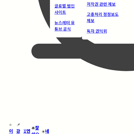
저작권 관련 제보
글로벌 법인
사이트
고충처리 정정보도
제보
뉴스레터 유
튜브 공식
독자 권익위
⭐
📌
🛎️
찾
이
강
⏳
연
☀️
네