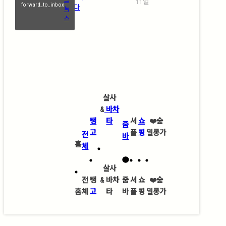
11일
forward_to_inbox
(Abrazo)에 물들다
녹
스
살사
&
바차
탱
타
셔
쇼
❤️
숲
줌
고
플
핑
밀롱가
전
바
홈
체
살사
전
탱
&
바차
줌
셔
쇼
❤️
숲
홈
체
고
타
바
플
핑
밀롱가