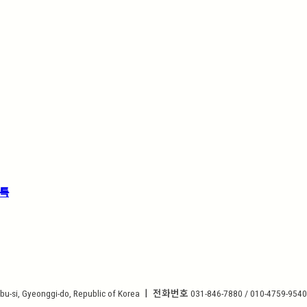
톡
i, Gyeonggi-do, Republic of Korea ㅣ 전화번호 031-846-7880 / 010-4759-9540