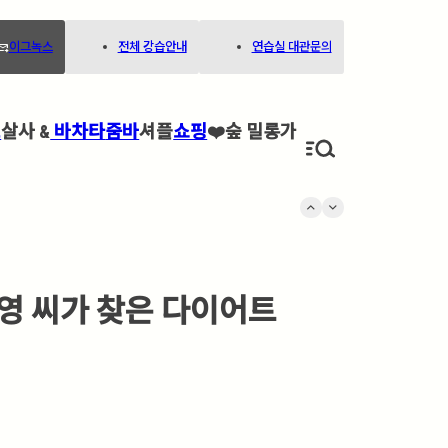
ard_to_inbox
이그녹스
전체 강습안내
연습실 대관문의
고
살사 &
바차타
줌바
셔플
쇼핑
❤️
숲 밀롱가
keyboard_arrow_up
keyboard_arrow_down
 소영 씨가 찾은 다이어트