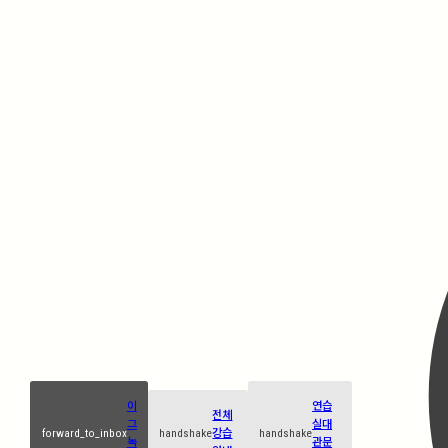
이
연습
전체
그
실대
forward_to_inbox
handshake
강습
handshake
녹
관문