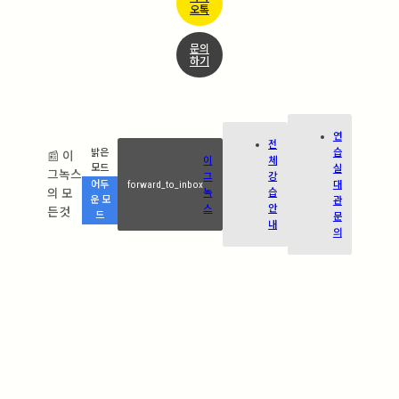
오톡
문의
하기
연
전
습
밝은
📰 이
이
체
실
모드
그녹스
그
강
forward_to_inbox
대
어두
의 모
녹
습
관
운 모
스
안
든것
드
문
내
의