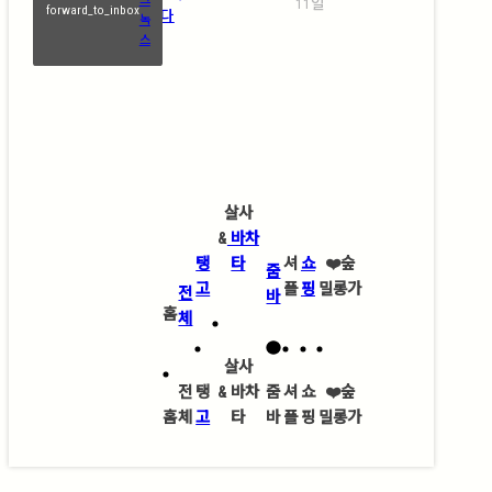
11일
forward_to_inbox
(Abrazo)에 물들다
녹
스
살사
&
바차
탱
타
셔
쇼
❤️
숲
줌
고
플
핑
밀롱가
전
바
홈
체
살사
전
탱
&
바차
줌
셔
쇼
❤️
숲
홈
체
고
타
바
플
핑
밀롱가