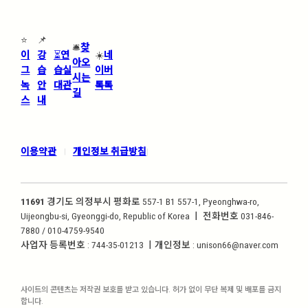
⭐
📌
🛎️
찾
이
강
⏳
연
☀️
네
아오
그
습
습실
이버
시는
녹
안
대관
톡톡
길
스
내
이용약관
개인정보 취급방침
|
|
11691
경기도 의정부시 평화로 557-1 B1 557-1, Pyeonghwa-ro,
Uijeongbu-si, Gyeonggi-do, Republic of Korea ㅣ 전화번호 031-846-
7880 / 010-4759-9540
사업자 등록번호 : 744-35-01213 ㅣ개인정보 : unison66@naver.com
사이트의 콘텐츠는 저작권 보호를 받고 있습니다. 허가 없이 무단 복제 및 배포를 금지
합니다.