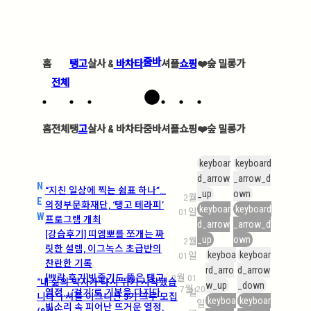
줌바
홈
탱고
살사 &
바차타
셔플
쇼핑
❤️
숲 밀롱가
전체
홈
전체
탱
고
살사 &
바차타
줌바
셔플
쇼핑
❤️
숲 밀롱가
keyboar
keyboard
d_arrow
_arrow_d
N
“지친 일상에 찍는 쉼표 하나”…
_up
own
2월
E
의정부문화재단, ‘탱고 테라피’
keyboar
keyboard
01일
W
프로그램 개최
d_arrow
_arrow_d
[강습후기] 띠엠뽀를 쪼개는 짜
_up
own
2월
릿한 설렘, 이그녹스 초급반의
keyboa
keyboar
01일
찬란한 기록
rd_arro
d_arrow
[쁘락 후기]빗줄기도 뚫은 탱고
2월 01
“내 삶의 박자가 다시 뛰기 시작했습
w_up
_down
7월 20
열정… ‘걷기’로 기본을 다지다
일
니다” | 셔플 이그니션 3기 크루 모집
keyboa
keyboar
일
빗소리 속 피어난 뜨거운 열정,
(8월)