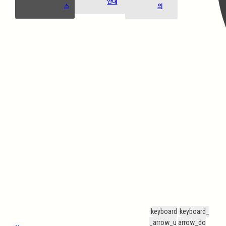
안내
스
의
keyboard
keyboard_
_arrow_u
arrow_do