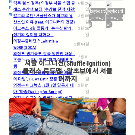
N
틱톡·릴스 정복! 의정부 셔플 스텝 클
6월 26
p
wn
E
래스 수강생 모집 (수강료 전액 지원)
일
keyboard
keyboard_
W
칼로리 폭탄! 셔플댄스가 최고의 유
3월 05
_arrow_u
arrow_do
산소인 이유 (feat. 이그니터의 건강)
일
p
wn
이그녹스 4월 밀롱가 : 눈부신 만개,
3월 30
정기의 깊이를 더하다 –
일
의정부줌바댄스_whistle &
2월 04일
WORK(SOCA)
의정부·경기북부·강북 일반인 대상…
2월 01
초급 ‘1+1 동반 등록’ 파격 이벤트 진
셔플 이그니션(Shuffle Ignition)
일
행
클래스 로드맵 : 왕초보에서 셔플
의정부 청년센터와 함께한 ‘단 하루
2월 01
러까지
의 마법’, 1-DAY Latin 청춘 참여기
일
의정부 이그녹스, 2월 7일 밀롱가 테
2월 01
마: ‘마중(Waiting for Spring)’
일
의정부 이그녹스 밀롱가, 6월 : 싱그
6월 02
러운 여름, 선율의 깊이를 더하다
일
의정부 이그녹스 밀롱가, 5월 : 눈부
4월 28
신 초록, 연합의 열기를 더하다
일
의정부 셔플 이그니션(6월강습) 2기
5월
수강생 모집 : 당신의 에너지를 깨우는
07일
Shuffle Ignition