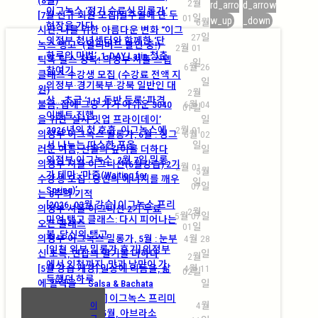
2월
rd_arro
d_arrow
이그녹스 ‘정기 수료식 밀롱가’
[7월 신규 회원 모집]일주일에 단 두
01일
w_up
_down
6월
현장을 가다
시간, 나를 위한 아름다운 변화 “이그
27일
의정부 청년센터와 함께한 ‘단
녹스 탱고” (얼리버드 할인 중!)
2월 01
하루의 마법’, 1-DAY Latin 청춘
틱톡·릴스 정복! 의정부 셔플 스텝
일
6월 26
참여기
클래스 수강생 모집 (수강료 전액 지
일
의정부·경기북부·강북 일반인 대
원)
2월
상… 초급 ‘1+1 동반 등록’ 파격
불금, 집에 그냥 가기 아쉬운 3040
6월 04
01일
이벤트 진행
을 위한 ‘살사 밋업 프라이데이’
일
2026년의 첫 호흡, 이그녹스에
2월 01
의정부 이그녹스 밀롱가, 6월 : 싱그
6월 02
서 나누는 따스한 포옹
일
러운 여름, 선율의 깊이를 더하다
일
의정부 이그녹스, 2월 7일 밀롱
의정부 셔플 이그니션(6월강습) 2기
2월 01
5월
가 테마: ‘마중(Waiting for
수강생 모집 : 당신의 에너지를 깨우
일
07일
Spring)’
는 8주의 기적
[2026. 03월 강습] 이그녹스 프리
의정부 셔플 이그니션 2기 무료
2월
5월 07일
미엄 탱고 클래스: 다시 피어나는
오픈 클래스
01일
봄, 당신의 탱고
의정부 이그녹스 밀롱가, 5월 : 눈부
4월 28
[인천 외부 밀롱가 후기] 의정부
신 초록, 연합의 열기를 더하다
일
2월
에서 인천까지, 맛과 낭만이 가
[5월 강습 개강] 일상에 리듬을, 삶
4월 11
02일
득했던 하루
에 활력을 — Salsa & Bachata
일
[2026. 05월 강습] 이그녹스 프리미
4월
이
엄 탱고 클래스: 5월, 아브라소
그