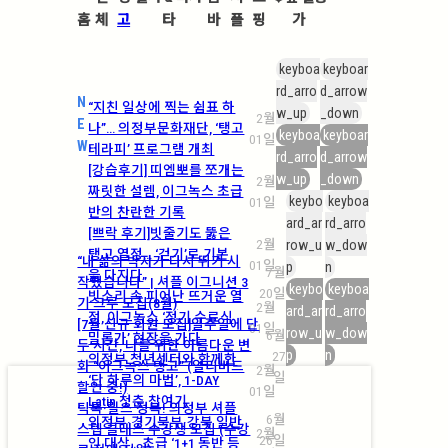
홈
체
고
타
바
플
핑
가
keyboa
keyboar
rd_arro
d_arrow
N
“지친 일상에 찍는 쉼표 하
w_up
_down
2월
E
나”… 의정부문화재단, ‘탱고
keyboa
keyboar
01일
W
테라피’ 프로그램 개최
rd_arro
d_arrow
[강습후기] 띠엠뽀를 쪼개는
w_up
_down
2월
짜릿한 설렘, 이그녹스 초급
keybo
keyboa
01일
반의 찬란한 기록
ard_ar
rd_arro
[쁘락 후기]빗줄기도 뚫은
2월
row_u
w_dow
탱고 열정… ‘걷기’로 기본
“내 삶의 박자가 다시 뛰기 시
01일
p
n
7월
을 다지다
작했습니다” | 셔플 이그니션 3
keybo
keyboa
20일
빗소리 속 피어난 뜨거운 열
기 크루 모집(8월)
2월
ard_ar
rd_arro
정, 이그녹스 ‘정기 수료식
[7월 신규 회원 모집]일주일에 단
01일
row_u
w_dow
6월
밀롱가’ 현장을 가다
두 시간, 나를 위한 아름다운 변
p
n
27
의정부 청년센터와 함께한
화 “이그녹스 탱고” (얼리버드
2월
일
‘단 하루의 마법’, 1-DAY
할인 중!)
01일
Latin 청춘 참여기
틱톡·릴스 정복! 의정부 셔플
6월
의정부·경기북부·강북 일반
스텝 클래스 수강생 모집 (수강
2월
26일
인 대상… 초급 ‘1+1 동반 등