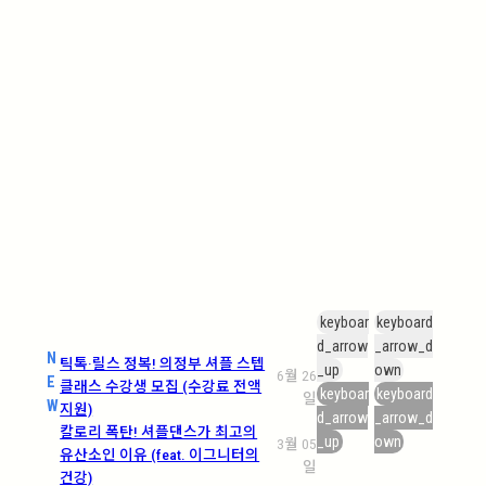
keyboar
keyboard
d_arrow
_arrow_d
N
틱톡·릴스 정복! 의정부 셔플 스텝
_up
own
6월 26
E
클래스 수강생 모집 (수강료 전액
keyboar
keyboard
일
W
지원)
d_arrow
_arrow_d
칼로리 폭탄! 셔플댄스가 최고의
_up
own
3월 05
유산소인 이유 (feat. 이그니터의
일
건강)