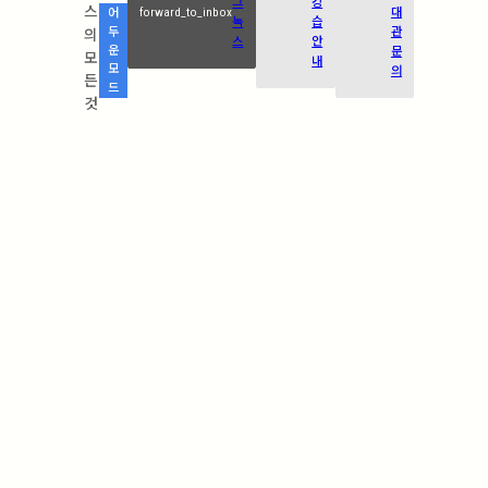
그
강
스
forward_to_inbox
대
어
녹
습
관
두
의
스
안
운
문
모
내
모
의
든
드
것