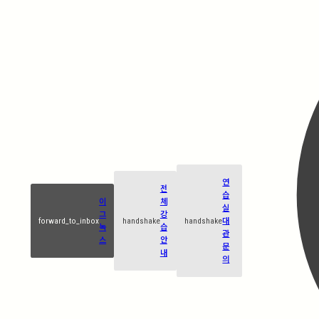
연
전
습
이
체
실
그
강
forward_to_inbox
handshake
handshake
대
녹
습
관
스
안
문
내
의