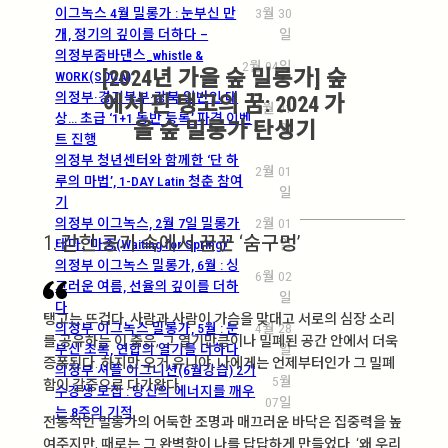
이그녹스 4월 밀롱가 : 눈부신 만
3월 30
개, 정기의 깊이를 더하다 –
일
의정부줌바댄스_whistle &
2월 04일
[2024년 가을 숲 밀롱가] 숲
WORK(SOCA)
의정부·경기북부·강북 일반인 대
에서 핀 탱고의 꿈: 2024 가
2월 01
상… 초급 ‘1+1 동반 등록’ 파격 이벤
을 숲 밀롱가 탄생기
일
트 진행
의정부 청년센터와 함께한 ‘단 하
2월 01
루의 마법’, 1-DAY Latin 청춘 참여
일
기
의정부 이그녹스, 2월 7일 밀롱가
2월 01
1. 갇힌 공기 속에서 꿈꾼 ‘숨구멍’
테마: ‘마중(Waiting for Spring)’
일
의정부 이그녹스 밀롱가, 6월 : 싱
6월 02
그러운 여름, 선율의 깊이를 더하
일
다
탱고는 뜨겁다. 사람과 사람이 가슴을 맞대고 서로의 심장 소리
의정부 이그녹스 밀롱가, 5월 : 눈
4월 28
를 공유하는 이 춤은, 그 열기만큼이나 밀폐된 공간 안에서 더욱
부신 초록, 연합의 열기를 더하다
일
증폭된다. 하지만 오거 유니야, 나에게는 언제부터인가 그 밀폐
의정부 셔플 이그니션(6월강습) 2기
5월
함이 갈증으로 다가왔다.
수강생 모집 : 당신의 에너지를 깨우
07일
는 8주의 기적
전통적인 밀롱가의 어둑한 조명과 매끄러운 바닥은 집중력을 높
여주지만, 때로는 그 완벽함이 나를 답답하게 만들었다. ‘왜 우리