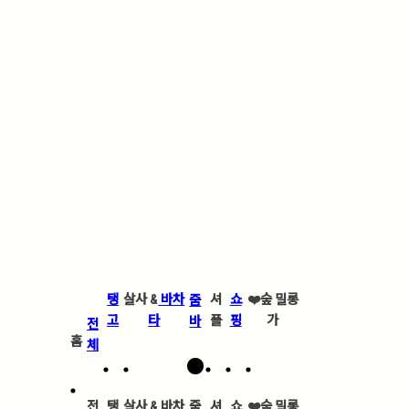
탱
살사 &
바차
셔
쇼
❤️
숲 밀롱
줌
고
타
플
핑
가
바
전
홈
체
전
탱
살사 &
바차
줌
셔
쇼
❤️
숲 밀롱