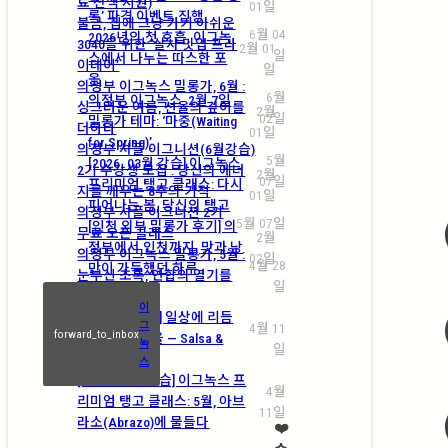
료 전액 지원)
01일
록’ 파격 이벤트 진행
불금, 집에 그냥 가기 아쉬운
6월 04
2026년의 첫 호흡, 이그녹
3040을 위한 ‘살사 밋업 프라
2월 01
일
스에서 나누는 따스한 포
이데이’
일
옹
의정부 이그녹스 밀롱가, 6월 :
6월
의정부 이그녹스, 2월 7일
싱그러운 여름, 선율의 깊이를
2월
02일
밀롱가 테마: ‘마중(Waiting
더하다
01일
for Spring)’
의정부 셔플 이그니션(6월강습)
5월
[2026. 03월 강습] 이그녹스
2기 수강생 모집 : 당신의 에너
2월
07일
프리미엄 탱고 클래스: 다시
지를 깨우는 8주의 기적
01일
피어나는 봄, 당신의 탱고
의정부 셔플 이그니션 2기
5월 07일
[인천 외부 밀롱가 후기] 의
무료 오픈 클래스
2월
정부에서 인천까지, 맛과 낭
의정부 이그녹스 밀롱가, 5월 :
02일
4월 28
만이 가득했던 하루
눈부신 초록, 연합의 열기를
일
더하다
이
[5월 강습 개강] 일상에 리듬
그
4월 11
forward_to_inbox
을, 삶에 활력을 — Salsa &
녹
일
Bachata
스
[2026. 05월 강습] 이그녹스 프
4월
리미엄 탱고 클래스: 5월, 아브
11일
라소(Abrazo)에 물들다
❤️