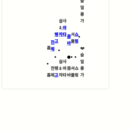
숲
밀
롱
살사
가
&
바
탱
차타
셔
쇼
줌
고
플
핑
전
바
홈
❤️
체
숲
살사
밀
전
탱
&
바
줌
셔
쇼
롱
홈
체
고
차타
바
플
핑
가