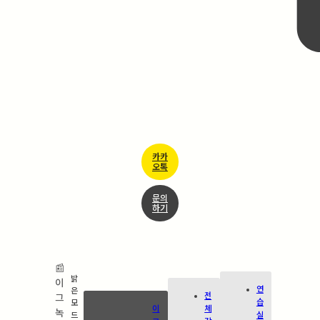
카카
오톡
문의
하기
📰
밝
이
연
은
전
그
습
모
이
체
녹
실
드