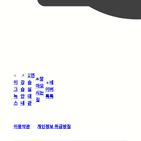
⭐
📌
⏳
연
🛎️
찾
이
강
습
☀️
네
아오
그
습
실
이버
시는
녹
안
대
톡톡
길
스
내
관
이용약관
개인정보 취급방침
|
|